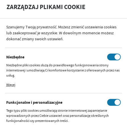
A
A
ZARZĄDZAJ PLIKAMI COOKIE
+
A
-
Szanujemy Twoją prywatność. Możesz zmienić ustawienia cookies
KATEGORIE
ZABAWA I RELAKS
lub zaakceptować je wszystkie. W dowolnym momencie możesz
dokonać zmiany swoich ustawień.
KATEGORIE
SORTUJ
FILTRUJ
Niezbędne
ZABAWA I RELAKS
Niezbędne pliki cookies służą do prawidłowego funkcjonowania strony
internetowej i umożliwiają Ci komfortowe korzystanie z oferowanych przez nas
usług.
Pliki cookies odpowiadają na podejmowane przez Ciebie działania w celu m.in.
2
1
Więcej
dostosowania Twoich ustawień preferencji prywatności, logowania czy
wypełniania formularzy. Dzięki plikom cookies strona, z której korzystasz, może
działać bez zakłóceń.
ROWEREK 3-
PROMOCJE
Funkcjonalne i personalizacyjne
KOŁOWY
POLECAMY
TIMMY
Tego typu pliki cookies umożliwiają stronie internetowej zapamiętanie
GREEN
wprowadzonych przez Ciebie ustawień oraz personalizację określonych
funkcjonalności czy prezentowanych treści.
Dostępny:
średnia ilość