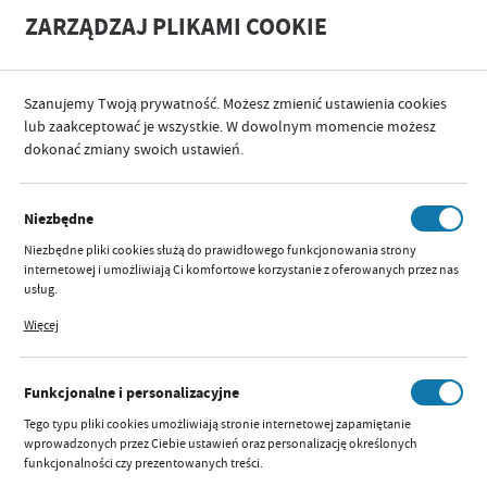
A
A
ZARZĄDZAJ PLIKAMI COOKIE
+
A
-
Szanujemy Twoją prywatność. Możesz zmienić ustawienia cookies
PRODUCENT
MAM BABY
lub zaakceptować je wszystkie. W dowolnym momencie możesz
dokonać zmiany swoich ustawień.
KATEGORIE
SORTUJ
FILTRUJ
Niezbędne
MAM BABY
Niezbędne pliki cookies służą do prawidłowego funkcjonowania strony
internetowej i umożliwiają Ci komfortowe korzystanie z oferowanych przez nas
usług.
Pliki cookies odpowiadają na podejmowane przez Ciebie działania w celu m.in.
2
3
6
1
…
Więcej
dostosowania Twoich ustawień preferencji prywatności, logowania czy
wypełniania formularzy. Dzięki plikom cookies strona, z której korzystasz, może
działać bez zakłóceń.
1898 SMOCZEK DO BUTELKI
Funkcjonalne i personalizacyjne
0
Tego typu pliki cookies umożliwiają stronie internetowej zapamiętanie
Dostępny:
mała ilość
wprowadzonych przez Ciebie ustawień oraz personalizację określonych
funkcjonalności czy prezentowanych treści.
Szybki podgląd:
Parametry