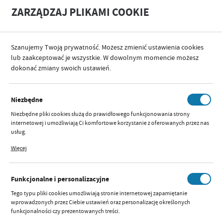
A
A
ZARZĄDZAJ PLIKAMI COOKIE
+
A
-
Szanujemy Twoją prywatność. Możesz zmienić ustawienia cookies
PRODUCENT
SAVEA
lub zaakceptować je wszystkie. W dowolnym momencie możesz
dokonać zmiany swoich ustawień.
KATEGORIE
SORTUJ
FILTRUJ
Niezbędne
SAVEA
Niezbędne pliki cookies służą do prawidłowego funkcjonowania strony
internetowej i umożliwiają Ci komfortowe korzystanie z oferowanych przez nas
usług.
Pliki cookies odpowiadają na podejmowane przez Ciebie działania w celu m.in.
Więcej
dostosowania Twoich ustawień preferencji prywatności, logowania czy
TERMOMETR
wypełniania formularzy. Dzięki plikom cookies strona, z której korzystasz, może
BEZDOTYKOWY JXB-182
działać bez zakłóceń.
SAVEA
Funkcjonalne i personalizacyjne
Dostępny:
brak
Tego typu pliki cookies umożliwiają stronie internetowej zapamiętanie
Szybki podgląd:
wprowadzonych przez Ciebie ustawień oraz personalizację określonych
Parametry
funkcjonalności czy prezentowanych treści.