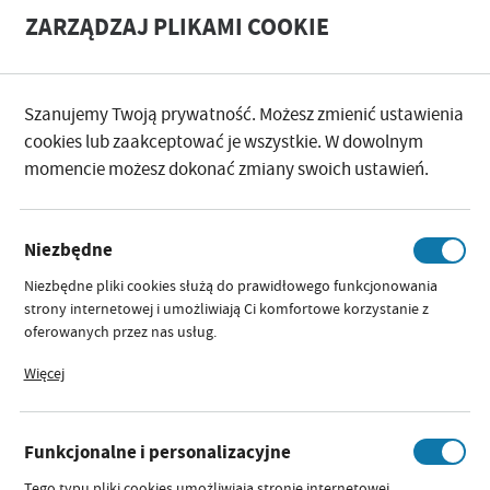
A
A
ZARZĄDZAJ PLIKAMI COOKIE
+
A
-
Szanujemy Twoją prywatność. Możesz zmienić ustawienia
KATEGORIE
SPACERY I PODRÓŻE
AKCESORIA DO WÓZK
cookies lub zaakceptować je wszystkie. W dowolnym
momencie możesz dokonać zmiany swoich ustawień.
KATEGORIE
SORTUJ
FILTRUJ
WKŁADKI
Niezbędne
Niezbędne pliki cookies służą do prawidłowego funkcjonowania
strony internetowej i umożliwiają Ci komfortowe korzystanie z
2
3
1
oferowanych przez nas usług.
Pliki cookies odpowiadają na podejmowane przez Ciebie działania w
Więcej
celu m.in. dostosowania Twoich ustawień preferencji prywatności,
WKŁADKA DO WÓZKA
logowania czy wypełniania formularzy. Dzięki plikom cookies
BASIC DMUCHAWCE SZARE
strona, z której korzystasz, może działać bez zakłóceń.
Dostępny:
brak
Funkcjonalne i personalizacyjne
Szybki podgląd:
Tego typu pliki cookies umożliwiają stronie internetowej
Parametry