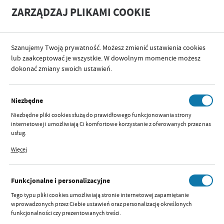
A
A
ZARZĄDZAJ PLIKAMI COOKIE
+
A
-
Szanujemy Twoją prywatność. Możesz zmienić ustawienia cookies
lub zaakceptować je wszystkie. W dowolnym momencie możesz
dokonać zmiany swoich ustawień.
SORTUJ
Niezbędne
PROMOCJE
Niezbędne pliki cookies służą do prawidłowego funkcjonowania strony
internetowej i umożliwiają Ci komfortowe korzystanie z oferowanych przez nas
usług.
Pliki cookies odpowiadają na podejmowane przez Ciebie działania w celu m.in.
2
1
Więcej
dostosowania Twoich ustawień preferencji prywatności, logowania czy
wypełniania formularzy. Dzięki plikom cookies strona, z której korzystasz, może
działać bez zakłóceń.
KOC AŻUROWY MOLI JASNY
Funkcjonalne i personalizacyjne
SZARY
Tego typu pliki cookies umożliwiają stronie internetowej zapamiętanie
Dostępny:
duża ilość
wprowadzonych przez Ciebie ustawień oraz personalizację określonych
funkcjonalności czy prezentowanych treści.
Szybki podgląd:
Parametry