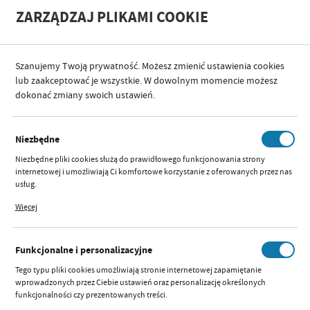
A
A
ZARZĄDZAJ PLIKAMI COOKIE
+
A
-
Szanujemy Twoją prywatność. Możesz zmienić ustawienia cookies
lub zaakceptować je wszystkie. W dowolnym momencie możesz
dokonać zmiany swoich ustawień.
SORTUJ
Niezbędne
PROMOCJE
Niezbędne pliki cookies służą do prawidłowego funkcjonowania strony
internetowej i umożliwiają Ci komfortowe korzystanie z oferowanych przez nas
usług.
Pliki cookies odpowiadają na podejmowane przez Ciebie działania w celu m.in.
Więcej
dostosowania Twoich ustawień preferencji prywatności, logowania czy
Nie znaleziono produktów w tej kategorii:
wypełniania formularzy. Dzięki plikom cookies strona, z której korzystasz, może
Proszę wybrać inną kategorię.
działać bez zakłóceń.
Funkcjonalne i personalizacyjne
Tego typu pliki cookies umożliwiają stronie internetowej zapamiętanie
wprowadzonych przez Ciebie ustawień oraz personalizację określonych
funkcjonalności czy prezentowanych treści.