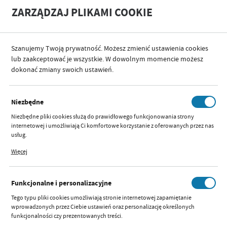
A
A
ZARZĄDZAJ PLIKAMI COOKIE
+
A
-
Szanujemy Twoją prywatność. Możesz zmienić ustawienia cookies
KATEGORIE
PIELĘGNACJA I HIGIENA
PIELUCHY
PIELUCHY FLANELOWE
lub zaakceptować je wszystkie. W dowolnym momencie możesz
dokonać zmiany swoich ustawień.
KATEGORIE
SORTUJ
FILTRUJ
Niezbędne
PIELUCHY FLANELOWE
Niezbędne pliki cookies służą do prawidłowego funkcjonowania strony
internetowej i umożliwiają Ci komfortowe korzystanie z oferowanych przez nas
usług.
Pliki cookies odpowiadają na podejmowane przez Ciebie działania w celu m.in.
Więcej
dostosowania Twoich ustawień preferencji prywatności, logowania czy
PIELUCHA FLANELA BIAŁA
wypełniania formularzy. Dzięki plikom cookies strona, z której korzystasz, może
60X80 (1 OPAK - 20 SZT)
działać bez zakłóceń.
Funkcjonalne i personalizacyjne
Dostępny:
mała ilość
Tego typu pliki cookies umożliwiają stronie internetowej zapamiętanie
Szybki podgląd:
wprowadzonych przez Ciebie ustawień oraz personalizację określonych
Parametry
funkcjonalności czy prezentowanych treści.