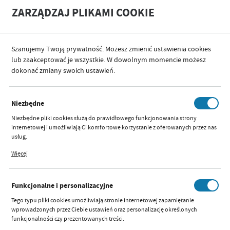
A
A
ZARZĄDZAJ PLIKAMI COOKIE
+
A
-
Szanujemy Twoją prywatność. Możesz zmienić ustawienia cookies
KATEGORIE
SPACERY I PODRÓŻE
FOTELIKI SAMOCHODOWE
FOTELIKI SAMOCH
lub zaakceptować je wszystkie. W dowolnym momencie możesz
dokonać zmiany swoich ustawień.
KATEGORIE
SORTUJ
FILTRUJ
Niezbędne
MUSCA
Niezbędne pliki cookies służą do prawidłowego funkcjonowania strony
internetowej i umożliwiają Ci komfortowe korzystanie z oferowanych przez nas
usług.
Pliki cookies odpowiadają na podejmowane przez Ciebie działania w celu m.in.
Więcej
dostosowania Twoich ustawień preferencji prywatności, logowania czy
Nie znaleziono produktów w tej kategorii:
wypełniania formularzy. Dzięki plikom cookies strona, z której korzystasz, może
Proszę wybrać inną kategorię.
działać bez zakłóceń.
Funkcjonalne i personalizacyjne
Tego typu pliki cookies umożliwiają stronie internetowej zapamiętanie
wprowadzonych przez Ciebie ustawień oraz personalizację określonych
funkcjonalności czy prezentowanych treści.