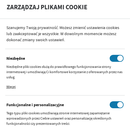
A
A
ZARZĄDZAJ PLIKAMI COOKIE
+
A
-
Szanujemy Twoją prywatność. Możesz zmienić ustawienia cookies
KATEGORIE
SPACERY I PODRÓŻE
FOTELIKI SAMOCHODOWE
FOTELIKI SAMOCH
lub zaakceptować je wszystkie. W dowolnym momencie możesz
dokonać zmiany swoich ustawień.
KATEGORIE
SORTUJ
Niezbędne
FENIX
Niezbędne pliki cookies służą do prawidłowego funkcjonowania strony
internetowej i umożliwiają Ci komfortowe korzystanie z oferowanych przez nas
usług.
Pliki cookies odpowiadają na podejmowane przez Ciebie działania w celu m.in.
Więcej
dostosowania Twoich ustawień preferencji prywatności, logowania czy
Nie znaleziono produktów w tej kategorii:
wypełniania formularzy. Dzięki plikom cookies strona, z której korzystasz, może
Proszę wybrać inną kategorię.
działać bez zakłóceń.
Funkcjonalne i personalizacyjne
Tego typu pliki cookies umożliwiają stronie internetowej zapamiętanie
wprowadzonych przez Ciebie ustawień oraz personalizację określonych
funkcjonalności czy prezentowanych treści.