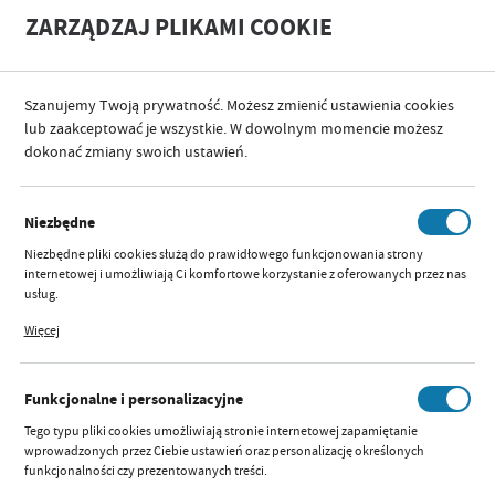
A
A
ZARZĄDZAJ PLIKAMI COOKIE
+
A
-
Szanujemy Twoją prywatność. Możesz zmienić ustawienia cookies
KATEGORIE
ZABAWA I RELAKS
ZABAWKI
EDUKACYJNE
lub zaakceptować je wszystkie. W dowolnym momencie możesz
dokonać zmiany swoich ustawień.
KATEGORIE
SORTUJ
FILTRUJ
Niezbędne
EDUKACYJNE
Niezbędne pliki cookies służą do prawidłowego funkcjonowania strony
internetowej i umożliwiają Ci komfortowe korzystanie z oferowanych przez nas
usług.
Pliki cookies odpowiadają na podejmowane przez Ciebie działania w celu m.in.
2
3
7
1
…
Więcej
dostosowania Twoich ustawień preferencji prywatności, logowania czy
wypełniania formularzy. Dzięki plikom cookies strona, z której korzystasz, może
działać bez zakłóceń.
A0452 ZESTAW PIŁECZEK
Funkcjonalne i personalizacyjne
SENSORYCZNYCH
Tego typu pliki cookies umożliwiają stronie internetowej zapamiętanie
Dostępny:
brak
wprowadzonych przez Ciebie ustawień oraz personalizację określonych
funkcjonalności czy prezentowanych treści.
Szybki podgląd:
Parametry