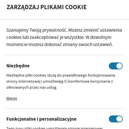
A
A
ZARZĄDZAJ PLIKAMI COOKIE
+
A
-
Szanujemy Twoją prywatność. Możesz zmienić ustawienia
PRODUCENT
DOIDY CUP
cookies lub zaakceptować je wszystkie. W dowolnym
momencie możesz dokonać zmiany swoich ustawień.
POPRZEDNI
NASTĘPNY
029 KUBEK DOIDY BŁĘKITNY
Niezbędne
- NIEBIESKI
Niezbędne pliki cookies służą do prawidłowego funkcjonowania
strony internetowej i umożliwiają Ci komfortowe korzystanie z
oferowanych przez nas usług.
Pliki cookies odpowiadają na podejmowane przez Ciebie działania w
Więcej
celu m.in. dostosowania Twoich ustawień preferencji prywatności,
logowania czy wypełniania formularzy. Dzięki plikom cookies
strona, z której korzystasz, może działać bez zakłóceń.
Funkcjonalne i personalizacyjne
Tego typu pliki cookies umożliwiają stronie internetowej