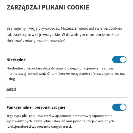
A
A
ZARZĄDZAJ PLIKAMI COOKIE
+
A
-
Szanujemy Twoją prywatność. Możesz zmienić ustawienia cookies
KATEGORIE
SPACERY I PODRÓŻE
AKCESORIA DO WÓZKA
lub zaakceptować je wszystkie. W dowolnym momencie możesz
dokonać zmiany swoich ustawień.
KATEGORIE
SORTUJ
FILTRUJ
Niezbędne
AKCESORIA DO WÓZKA
Niezbędne pliki cookies służą do prawidłowego funkcjonowania strony
internetowej i umożliwiają Ci komfortowe korzystanie z oferowanych przez nas
usług.
Pliki cookies odpowiadają na podejmowane przez Ciebie działania w celu m.in.
2
3
14
1
…
Więcej
dostosowania Twoich ustawień preferencji prywatności, logowania czy
wypełniania formularzy. Dzięki plikom cookies strona, z której korzystasz, może
działać bez zakłóceń.
Funkcjonalne i personalizacyjne
ADAPTERY UNIVERSALNE
Tego typu pliki cookies umożliwiają stronie internetowej zapamiętanie
(DO FOT. MAXI COSI)
wprowadzonych przez Ciebie ustawień oraz personalizację określonych
funkcjonalności czy prezentowanych treści.
Dostępny:
brak