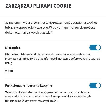
A
A
ZARZĄDZAJ PLIKAMI COOKIE
+
A
-
Szanujemy Twoją prywatność. Możesz zmienić ustawienia cookies
KATEGORIE
KARMIENIE
BUTELKI
ZESTAWY
lub zaakceptować je wszystkie. W dowolnym momencie możesz
dokonać zmiany swoich ustawień.
POPRZEDNI
NASTĘPNY
Niezbędne
SCD878/11 ZESTAW BUTELEK
Niezbędne pliki cookies służą do prawidłowego funkcjonowania strony
RESPONSYWNYCH GLASS
internetowej i umożliwiają Ci komfortowe korzystanie z oferowanych przez nas
usług.
NATURAL
Pliki cookies odpowiadają na podejmowane przez Ciebie działania w celu m.in.
Więcej
dostosowania Twoich ustawień preferencji prywatności, logowania czy
wypełniania formularzy. Dzięki plikom cookies strona, z której korzystasz, może
działać bez zakłóceń.
Funkcjonalne i personalizacyjne
Tego typu pliki cookies umożliwiają stronie internetowej zapamiętanie
wprowadzonych przez Ciebie ustawień oraz personalizację określonych
funkcjonalności czy prezentowanych treści.