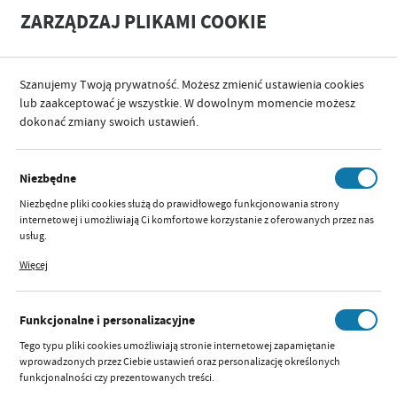
A
A
ZARZĄDZAJ PLIKAMI COOKIE
+
A
-
Szanujemy Twoją prywatność. Możesz zmienić ustawienia cookies
lub zaakceptować je wszystkie. W dowolnym momencie możesz
dokonać zmiany swoich ustawień.
SORTUJ
Niezbędne
PROMOCJE
Niezbędne pliki cookies służą do prawidłowego funkcjonowania strony
internetowej i umożliwiają Ci komfortowe korzystanie z oferowanych przez nas
usług.
Pliki cookies odpowiadają na podejmowane przez Ciebie działania w celu m.in.
Więcej
dostosowania Twoich ustawień preferencji prywatności, logowania czy
Nie znaleziono produktów w tej kategorii:
wypełniania formularzy. Dzięki plikom cookies strona, z której korzystasz, może
Proszę wybrać inną kategorię.
działać bez zakłóceń.
Funkcjonalne i personalizacyjne
Tego typu pliki cookies umożliwiają stronie internetowej zapamiętanie
wprowadzonych przez Ciebie ustawień oraz personalizację określonych
funkcjonalności czy prezentowanych treści.