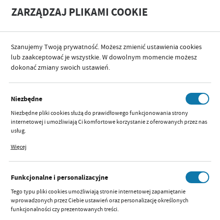
A
A
ZARZĄDZAJ PLIKAMI COOKIE
+
A
-
Szanujemy Twoją prywatność. Możesz zmienić ustawienia cookies
PRODUKTY
SCF532/11 LAKTATOR SAMONOŚNY PODWÓJNY
lub zaakceptować je wszystkie. W dowolnym momencie możesz
dokonać zmiany swoich ustawień.
Niezbędne
SCF532/11 LAKTATOR
Niezbędne pliki cookies służą do prawidłowego funkcjonowania strony
SAMONOŚNY PODWÓJNY
internetowej i umożliwiają Ci komfortowe korzystanie z oferowanych przez nas
usług.
Pliki cookies odpowiadają na podejmowane przez Ciebie działania w celu m.in.
Więcej
dostosowania Twoich ustawień preferencji prywatności, logowania czy
wypełniania formularzy. Dzięki plikom cookies strona, z której korzystasz, może
działać bez zakłóceń.
Funkcjonalne i personalizacyjne
Tego typu pliki cookies umożliwiają stronie internetowej zapamiętanie
wprowadzonych przez Ciebie ustawień oraz personalizację określonych
funkcjonalności czy prezentowanych treści.