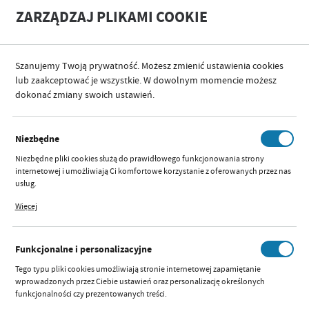
A
A
ZARZĄDZAJ PLIKAMI COOKIE
+
A
-
Szanujemy Twoją prywatność. Możesz zmienić ustawienia cookies
lub zaakceptować je wszystkie. W dowolnym momencie możesz
dokonać zmiany swoich ustawień.
SORTUJ
Niezbędne
OUTLET
Niezbędne pliki cookies służą do prawidłowego funkcjonowania strony
internetowej i umożliwiają Ci komfortowe korzystanie z oferowanych przez nas
usług.
Pliki cookies odpowiadają na podejmowane przez Ciebie działania w celu m.in.
Więcej
dostosowania Twoich ustawień preferencji prywatności, logowania czy
15 PARASOLKA PIKANTNE
wypełniania formularzy. Dzięki plikom cookies strona, z której korzystasz, może
CHILLI
działać bez zakłóceń.
Funkcjonalne i personalizacyjne
Dostępny:
ostatnie
sztuki
Tego typu pliki cookies umożliwiają stronie internetowej zapamiętanie
Szybki podgląd:
wprowadzonych przez Ciebie ustawień oraz personalizację określonych
Parametry
funkcjonalności czy prezentowanych treści.