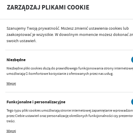
A
A
ZARZĄDZAJ PLIKAMI COOKIE
+
A
-
Szanujemy Twoją prywatność. Możesz zmienić ustawienia cookies lub
zaakceptować je wszystkie. W dowolnym momencie możesz dokonać z
swoich ustawień.
POPRZEDNI
NASTĘPNY
Niezbędne
2W1 CHODZIK Z MATĄ MUZYCZNĄ
Niezbędne pliki cookies służą do prawidłowego funkcjonowania strony internetowej
PINK
umożliwiają Ci komfortowe korzystanie z oferowanych przez nas usług.
Pliki cookies odpowiadają na podejmowane przez Ciebie działania w celu m.in.
Więcej
dostosowania Twoich ustawień preferencji prywatności, logowania czy wypełniania
formularzy. Dzięki plikom cookies strona, z której korzystasz, może działać bez zakłó
OUTLET
Funkcjonalne i personalizacyjne
Tego typu pliki cookies umożliwiają stronie internetowej zapamiętanie wprowadzo
przez Ciebie ustawień oraz personalizację określonych funkcjonalności czy prezen
treści.
Dzięki tym plikom cookies możemy zapewnić Ci większy komfort korzystania z
Więcej