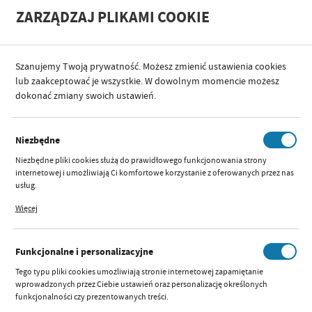
A
A
ZARZĄDZAJ PLIKAMI COOKIE
+
A
-
Szanujemy Twoją prywatność. Możesz zmienić ustawienia cookies
lub zaakceptować je wszystkie. W dowolnym momencie możesz
dokonać zmiany swoich ustawień.
SORTUJ
Niezbędne
OUTLET
Niezbędne pliki cookies służą do prawidłowego funkcjonowania strony
internetowej i umożliwiają Ci komfortowe korzystanie z oferowanych przez nas
usług.
Pliki cookies odpowiadają na podejmowane przez Ciebie działania w celu m.in.
2
1
Więcej
dostosowania Twoich ustawień preferencji prywatności, logowania czy
wypełniania formularzy. Dzięki plikom cookies strona, z której korzystasz, może
działać bez zakłóceń.
0465 SUSZARKA DO
Funkcjonalne i personalizacyjne
BUTELEK DRZEWKA BL046
Tego typu pliki cookies umożliwiają stronie internetowej zapamiętanie
Dostępny:
brak
wprowadzonych przez Ciebie ustawień oraz personalizację określonych
funkcjonalności czy prezentowanych treści.
Szybki podgląd:
Parametry