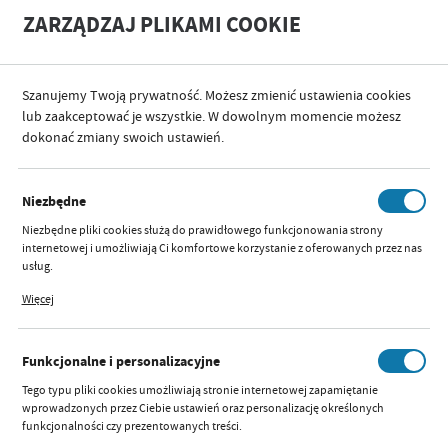
A
A
ZARZĄDZAJ PLIKAMI COOKIE
+
A
-
Szanujemy Twoją prywatność. Możesz zmienić ustawienia cookies
lub zaakceptować je wszystkie. W dowolnym momencie możesz
dokonać zmiany swoich ustawień.
SORTUJ
Niezbędne
NOWOŚCI
Niezbędne pliki cookies służą do prawidłowego funkcjonowania strony
internetowej i umożliwiają Ci komfortowe korzystanie z oferowanych przez nas
usług.
Pliki cookies odpowiadają na podejmowane przez Ciebie działania w celu m.in.
Więcej
dostosowania Twoich ustawień preferencji prywatności, logowania czy
Nie znaleziono produktów w tej kategorii:
wypełniania formularzy. Dzięki plikom cookies strona, z której korzystasz, może
Proszę wybrać inną kategorię.
działać bez zakłóceń.
Funkcjonalne i personalizacyjne
Tego typu pliki cookies umożliwiają stronie internetowej zapamiętanie
wprowadzonych przez Ciebie ustawień oraz personalizację określonych
funkcjonalności czy prezentowanych treści.